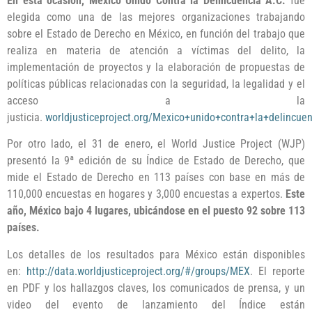
En esta ocasión, México Unido Contra la Delincuencia A.C.
fue
elegida como una de las mejores organizaciones trabajando
sobre el Estado de Derecho en México, en función del trabajo que
realiza en materia de atención a víctimas del delito, la
implementación de proyectos y la elaboración de propuestas de
políticas públicas relacionadas con la seguridad, la legalidad y el
acceso a la
justicia.
worldjusticeproject.org/Mexico+unido+contra+la+delincuen
Por otro lado, e
l 31 de enero, el World Justice Project (WJP)
presentó la 9ª edición de su Índice de Estado de Derecho, que
mide el Estado de Derecho en 113 países con base en más de
110,000 encuestas en hogares y 3,000 encuestas a expertos.
Este
año, México bajo 4 lugares, ubicándose en el puesto 92 sobre 113
países.
Los detalles de los resultados para México están disponibles
en:
http://data.worldjusticeprojec
t.org/#/groups/MEX
. El reporte
en PDF y los hallazgos claves, los comunicados de prensa, y un
video del evento de lanzamiento del Índice están