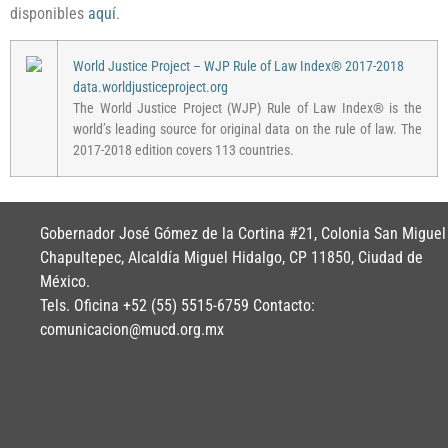
disponibles
aquí
.
World Justice Project – WJP Rule of Law Index® 2017-2018
data.worldjusticeproject.org
The World Justice Project (WJP) Rule of Law Index® is the
world’s leading source for original data on the rule of law. The
2017-2018 edition covers 113 countries.
Gobernador José Gómez de la Cortina #21, Colonia San Miguel
Chapultepec, Alcaldía Miguel Hidalgo, CP 11850, Ciudad de
México.
Tels. Oficina +52 (55) 5515-6759 Contacto:
comunicacion@mucd.org.mx