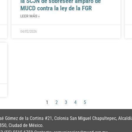
la SCJN de sobreseer amparo de
MUCD contra la ley de la FGR
LEER MÁS »
04/02/2026
1
2
3
4
5
é Gómez de la Cortina #21, Colonia San Miguel Chapultepec, Alcaldí
850, Ciudad de México.