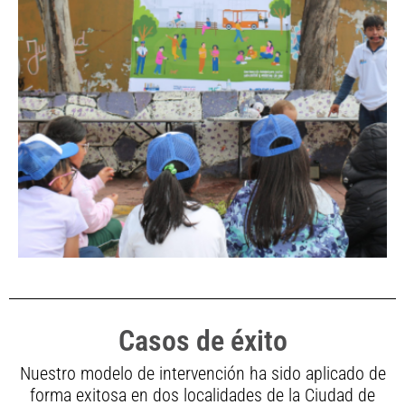
de la zona centro.
Red Conéctate
Naucalpan
Casos de éxito
Con enfoque metropolitano, con 4.3 km de
Nuestro modelo de intervención ha sido aplicado de
territorio intervenido que abarca la zona
forma exitosa en dos localidades de la Ciudad de
oriente de Naucalpan y norte de la alcaldía