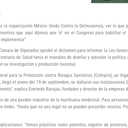
B
de la organización México Unido Contra la Delincuencia, ver lo que
tras que aquí dijimos que ‘sí’ en el Congreso para habilitar el u
e implementar”.
 Cámara de Diputados aprobó el dictamen para reformar la Ley Genera
cretaría de Salud tenía el mandato de diseñar y ejecutar la política
n su investigación y producción nacional.
deral para la Protección contra Riesgos Sanitarios (Cofepris), un ór
, llegó el sismo del 19 de septiembre, se dañaron sus instalaciones 
glamento”, explica Everardo Barojas, fundador y director de la empresa
to de una posible industria de la marihuana medicinal. Para persona
 un limbo. “Hasta que no sea legal no se pueden prescribir recetas.
mplicaciones: “temas prácticos como patentes, registro de procesos,