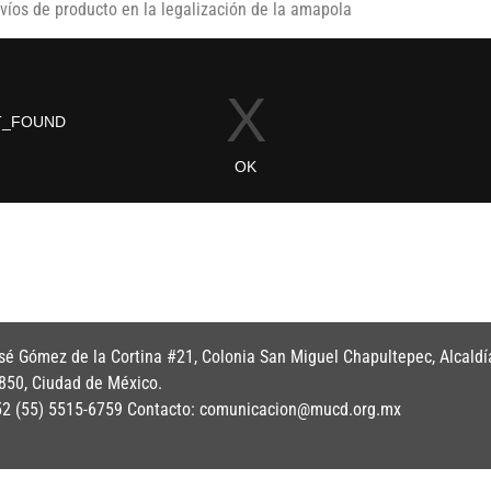
víos de producto en la legalización de la amapola
é Gómez de la Cortina #21, Colonia San Miguel Chapultepec, Alcaldí
850, Ciudad de México.
+52 (55) 5515-6759 Contacto: comunicacion@mucd.org.mx