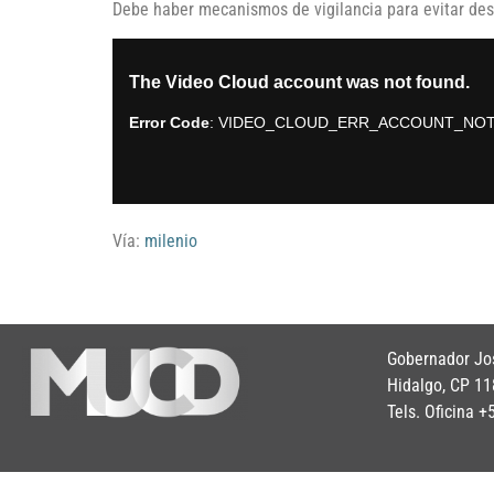
Debe haber mecanismos de vigilancia para evitar des
Vía:
milenio
Gobernador Jos
Hidalgo, CP 11
Tels. Oficina 