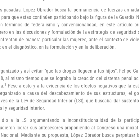
es pasadas, López Obrador busca la permanencia de fuerzas armada
para que estas continúen participando bajo la figura de la Guardia N
en términos de federalismo y convencionalidad, en este artículo 
ero en las discusiones y formulación de la estrategia de seguridad 
frentan de manera particular las mujeres, ante el contexto de viole
n el diagnóstico, en la formulación y en la deliberación.
organizado y así evitar “que las drogas lleguen a tus hijos”, Felipe 
8, al mismo tiempo que se lograba la creación del sistema penal ac
1
da.
Pese a esto y a la evidencia de los efectos negativos que la es
organizado a causa del descabezamiento de sus estructuras, el g
avés de la Ley de Seguridad Interior (LSI), que buscaba dar sustent
l y seguridad interior.
 dio a la LSI argumentando la inconstitucionalidad de la partic
ieron lograr sus antecesores proponiendo al Congreso una iniciativa
 Nacional. Mediante su propuesta, López Obrador busca perpetuar la