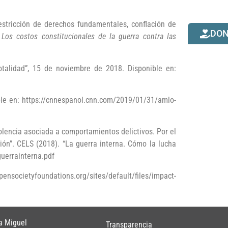
tricción de derechos fundamentales, conflación de
DO
.
Los costos constitucionales de la guerra contra las
talidad”, 15 de noviembre de 2018. Disponible en:
ble en: https://cnnespanol.cnn.com/2019/01/31/amlo-
iolencia asociada a comportamientos delictivos. Por el
gión”. CELS (2018). “La guerra interna. Cómo la lucha
guerrainterna.pdf
ensocietyfoundations.org/sites/default/files/impact-
a Miguel
Transparencia