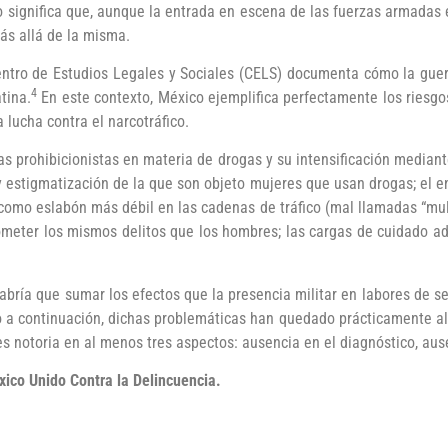
 significa que, aunque la entrada en escena de las fuerzas armadas 
ás allá de la misma.
entro de Estudios Legales y Sociales (CELS) documenta cómo la guer
4
tina.
En este contexto, México ejemplifica perfectamente los riesgo
a lucha contra el narcotráfico.
as prohibicionistas en materia de drogas y su intensificación mediant
estigmatización de la que son objeto mujeres que usan drogas; el en
 como eslabón más débil en las cadenas de tráfico (mal llamadas “mula
meter los mismos delitos que los hombres; las cargas de cuidado adi
habría que sumar los efectos que la presencia militar en labores de s
o a continuación, dichas problemáticas han quedado prácticamente al 
s notoria en al menos tres aspectos: ausencia en el diagnóstico, aus
xico Unido Contra la Delincuencia.