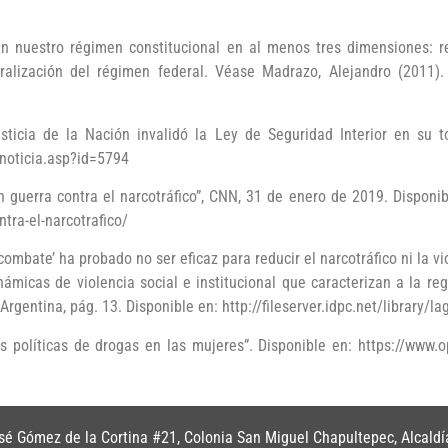
nuestro régimen constitucional en al menos tres dimensiones: res
ralización del régimen federal. Véase Madrazo, Alejandro (2011)
cia de la Nación invalidó la Ley de Seguridad Interior en su to
noticia.asp?id=5794
 guerra contra el narcotráfico”, CNN, 31 de enero de 2019. Disponi
tra-el-narcotrafico/
combate’ ha probado no ser eficaz para reducir el narcotráfico ni la v
námicas de violencia social e institucional que caracterizan a la re
Argentina, pág. 13. Disponible en: http://fileserver.idpc.net/library/la
 políticas de drogas en las mujeres”. Disponible en: https://www.op
é Gómez de la Cortina #21, Colonia San Miguel Chapultepec, Alcaldí