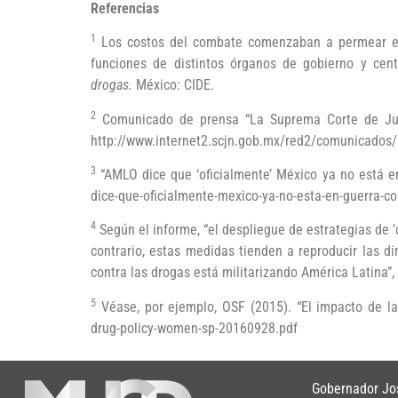
Referencias
1
Los costos del combate comenzaban a permear en 
funciones de distintos órganos de gobierno y cent
drogas.
México: CIDE.
2
Comunicado de prensa “La Suprema Corte de Justi
http://www.internet2.scjn.gob.mx/red2/comunicados/
3
“AMLO dice que ‘oficialmente’ México ya no está en
dice-que-oficialmente-mexico-ya-no-esta-en-guerra-con
4
Según el informe, “el despliegue de estrategias de ‘
contrario, estas medidas tienden a reproducir las di
contra las drogas está militarizando América Latina”, 
5
Véase, por ejemplo, OSF (2015). “El impacto de las
drug-policy-women-sp-20160928.pdf
Gobernador Jos