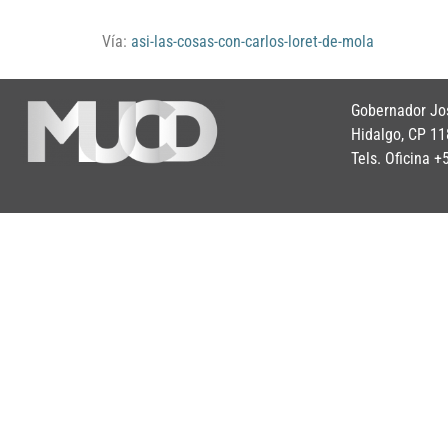
audio
Vía:
asi-las-cosas-con-carlos-loret-de-mola
Gobernador Jos
Hidalgo, CP 11
Tels. Oficina 