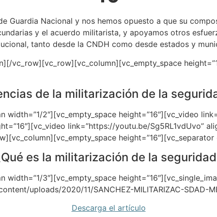
 de Guardia Nacional y nos hemos opuesto a que su composi
ndarias y el acuerdo militarista, y apoyamos otros esfuer
itucional, tanto desde la CNDH como desde estados y munic
n][/vc_row][vc_row][vc_column][vc_empty_space height=”1
cias de la militarización de la segurid
 width=”1/2″][vc_empty_space height=”16″][vc_video link=
ht=”16″][vc_video link=”https://youtu.be/Sg5RL1vdUvo” al
w][vc_column][vc_empty_space height=”16″][vc_separator 
Qué es la militarización de la segurida
n width=”1/3″][vc_empty_space height=”16″][vc_single_ima
p-content/uploads/2020/11/SANCHEZ-MILITARIZAC-SDAD-MÉ
Descarga el artículo