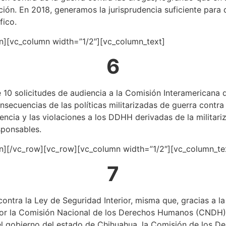
lación. En 2018, generamos la jurisprudencia suficiente par
fico.
n][vc_column width=”1/2″][vc_column_text]
6
0 solicitudes de audiencia a la Comisión Interamericana 
secuencias de las políticas militarizadas de guerra contra
ncia y las violaciones a los DDHH derivadas de la militariz
sponsables.
n][/vc_row][vc_row][vc_column width=”1/2″][vc_column_te
7
ntra la Ley de Seguridad Interior, misma que, gracias a la 
por la Comisión Nacional de los Derechos Humanos (CNDH) 
 el gobierno del estado de Chihuahua, la Comisión de los D