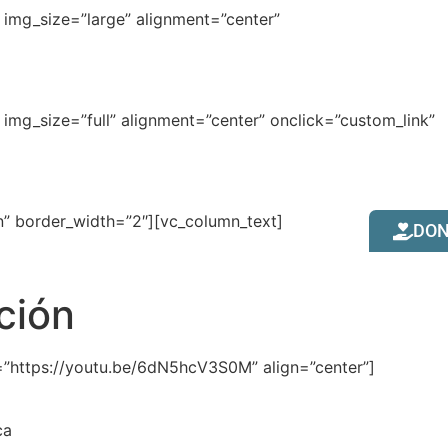
img_size=”large” alignment=”center”
mg_size=”full” alignment=”center” onclick=”custom_link”
n” border_width=”2″][vc_column_text]
DO
ción
=”https://youtu.be/6dN5hcV3S0M” align=”center”]
ca