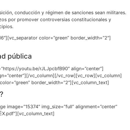
ción, conducción y régimen de sanciones sean militares.
zos por promover controversias constitucionales y
ipios.
6″][vc_separator color=”green” border_width=”2″]
ad pública
”https://youtu.be/rJLJpcbfB90″ align=”center”]
ign=”center”][/vc_column][/vc_row][vc_row][vc_column]
color=”green” border_width=”2″][vc_column_text]
d?
ge image=”15374″ img_size=”full” alignment=”center”
X.pdf”][vc_column_text]