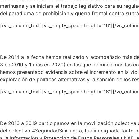
marihuana y se iniciara el trabajo legislativo para su regu
del paradigma de prohibición y guerra frontal contra su trá
[/vc_column_text][vc_empty_space height=”16″][/vc_colum
De 2014 a la fecha hemos realizado y acompañado más de 1
3 en 2019 y 1 más en 2020) en las que denunciamos las con
hemos presentado evidencia sobre el incremento en la viole
exploración de políticas alternativas y la sanción de los re
[/vc_column_text][vc_empty_space height=”16″][/vc_colum
De 2016 a 2019 participamos en la movilización colectiva co
del colectivo #SeguridadSinGuerra, fue impugnada tanto 
a la Información y Protección de Datos Personales (INAI),