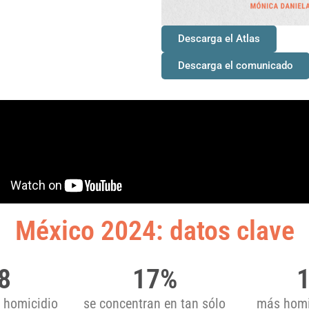
Descarga el Atlas
Descarga el comunicado
México 2024: datos clave
8
17
%
e homicidio
se concentran en tan sólo
más homi