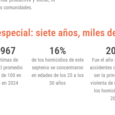
as comunidades.
especial: siete años, miles d
,967
16
%
2
ctimas de
de los homicidios de este
Fue el año 
El promedio
septenio se concentraron
accidentes 
ó de 100 en
en edades de los 25 a los
ser la pri
8 en 2024
30 años
violenta de 
los homici
20