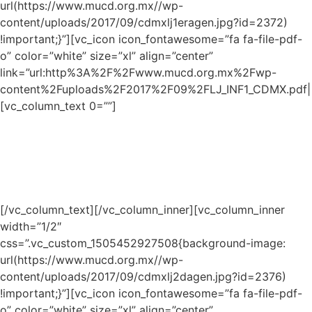
url(https://www.mucd.org.mx//wp-
content/uploads/2017/09/cdmxlj1eragen.jpg?id=2372)
!important;}”][vc_icon icon_fontawesome=”fa fa-file-pdf-
o” color=”white” size=”xl” align=”center”
link=”url:http%3A%2F%2Fwww.mucd.org.mx%2Fwp-
content%2Fuploads%2F2017%2F09%2FLJ_INF1_CDMX.pdf||t
[vc_column_text 0=””]
1ª Generación
Informe de Resultados
PDF 1.5 Mb
[/vc_column_text][/vc_column_inner][vc_column_inner
width=”1/2″
css=”.vc_custom_1505452927508{background-image:
url(https://www.mucd.org.mx//wp-
content/uploads/2017/09/cdmxlj2dagen.jpg?id=2376)
!important;}”][vc_icon icon_fontawesome=”fa fa-file-pdf-
o” color=”white” size=”xl” align=”center”