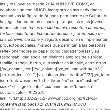
las y los jóvenes, desde 2014 el INJUVE-CDMX, en
colaboración con MUCD, incorporó en sus actividades
sustantivas la figura de Brigada permanente de Cultura de
la Legalidad como un espacio para que las y los jóvenes
interesados en
temas de ciudadanía, respeto a la norma,
fortalecimiento del Estado de derecho y promoción de
una convivencia sana y segura,
desarrollen e implementen
proyectos sociales, mismos que permitan a las personas
reflexionar sobre su papel como ciudadanos(as) y su
responsabilidad social en distintos ámbitos de su vida:
familia, trabajo, barrio, al transitar en la calle, entre otros.
[/vc_column_text][/vc_column][vc_column width=”1/3″]
[vc_row_inner 0=””][vc_column_inner width=”1/2″][vc_icon
icon_fontawesome=”fa fa-file-pdf-o” color=”custom”
size=”xl” align=”center” css_animation=”bounceIn”
custom_color=”#f22b7b”
link=”url:http%3A%2F%2Fwww.mucd.org.mx%2Fwp-
content%2Fuploads%2F2017%2F09%2FMUCD-