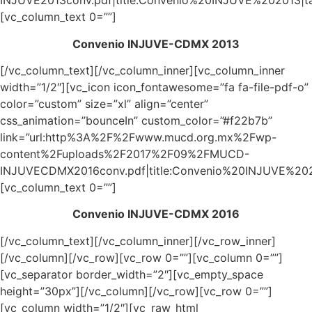
INJUVE2013conv.pdf|title:Convenio%20INJUVE%202013|ta
[vc_column_text 0=””]
Convenio INJUVE-CDMX 2013
[/vc_column_text][/vc_column_inner][vc_column_inner
width=”1/2″][vc_icon icon_fontawesome=”fa fa-file-pdf-o”
color=”custom” size=”xl” align=”center”
css_animation=”bounceIn” custom_color=”#f22b7b”
link=”url:http%3A%2F%2Fwww.mucd.org.mx%2Fwp-
content%2Fuploads%2F2017%2F09%2FMUCD-
INJUVECDMX2016conv.pdf|title:Convenio%20INJUVE%2020
[vc_column_text 0=””]
Convenio INJUVE-CDMX 2016
[/vc_column_text][/vc_column_inner][/vc_row_inner]
[/vc_column][/vc_row][vc_row 0=””][vc_column 0=””]
[vc_separator border_width=”2″][vc_empty_space
height=”30px”][/vc_column][/vc_row][vc_row 0=””]
[vc_column width=”1/2″][vc_raw_html