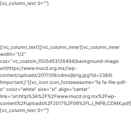
[vc_column_text 0=””]
3ª Generación
Informe de Resultados
PDF 1.8 Mb
[/vc_column_text][/vc_column_inner][vc_column_inner
width=”1/2″
css=”.vc_custom_1505453126494{background-image:
url(https://www.mucd.org.mx//wp-
content/uploads/2017/09/cdmxljbrig.jpg?id=2384)
!important;}”][vc_icon icon_fontawesome=”fa fa-file-pdf-
o” color=”white” size=”xl” align=”center”
link=”url:http%3A%2F%2Fwww.mucd.org.mx%2Fwp-
content%2Fuploads%2F2017%2F09%2FLJ_INFB_CDMX.pdf||t
[vc_column_text 0=””]
Brigada INJUVE