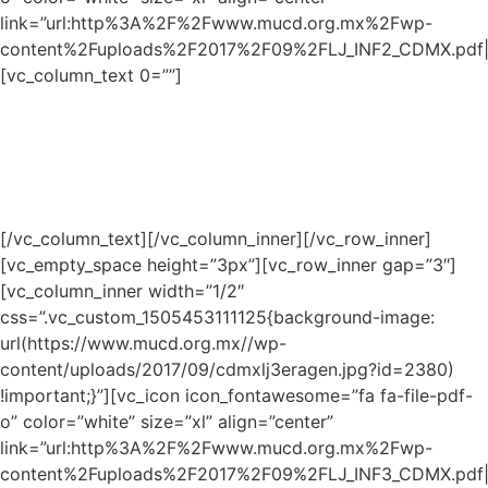
link=”url:http%3A%2F%2Fwww.mucd.org.mx%2Fwp-
content%2Fuploads%2F2017%2F09%2FLJ_INF2_CDMX.pdf||t
[vc_column_text 0=””]
2ª Generación
Informe de Resultados
PDF 2.7 Mb
[/vc_column_text][/vc_column_inner][/vc_row_inner]
[vc_empty_space height=”3px”][vc_row_inner gap=”3″]
[vc_column_inner width=”1/2″
css=”.vc_custom_1505453111125{background-image:
url(https://www.mucd.org.mx//wp-
content/uploads/2017/09/cdmxlj3eragen.jpg?id=2380)
!important;}”][vc_icon icon_fontawesome=”fa fa-file-pdf-
o” color=”white” size=”xl” align=”center”
link=”url:http%3A%2F%2Fwww.mucd.org.mx%2Fwp-
content%2Fuploads%2F2017%2F09%2FLJ_INF3_CDMX.pdf||t