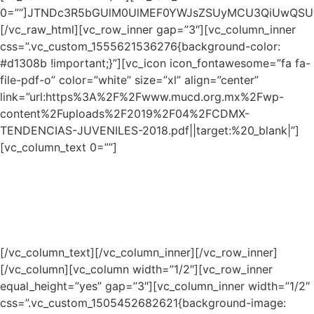
0=””]JTNDc3R5bGUlM0UlMEF0YWJsZSUyMCU3QiUwQSUy
[/vc_raw_html][vc_row_inner gap=”3″][vc_column_inner
css=”.vc_custom_1555621536276{background-color:
#d1308b !important;}”][vc_icon icon_fontawesome=”fa fa-
file-pdf-o” color=”white” size=”xl” align=”center”
link=”url:https%3A%2F%2Fwww.mucd.org.mx%2Fwp-
content%2Fuploads%2F2019%2F04%2FCDMX-
TENDENCIAS-JUVENILES-2018.pdf||target:%20_blank|”]
[vc_column_text 0=””]
Encuesta
Tendencias Juveniles 2018
PDF 6.57 Mb
[/vc_column_text][/vc_column_inner][/vc_row_inner]
[/vc_column][vc_column width=”1/2″][vc_row_inner
equal_height=”yes” gap=”3″][vc_column_inner width=”1/2″
css=”.vc_custom_1505452682621{background-image: