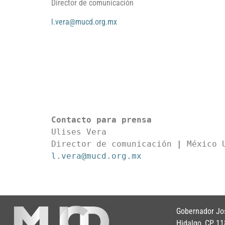
Director de comunicación
l.vera@mucd.org.mx
Contacto para prensa
Ulises Vera

Director de comunicación 
|
l.vera@mucd.org.mx
Gobernador Jos
Hidalgo, CP 11