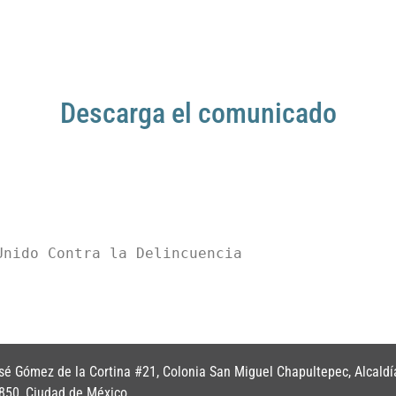
Descarga el comunicado
é Gómez de la Cortina #21, Colonia San Miguel Chapultepec, Alcaldí
850, Ciudad de México.