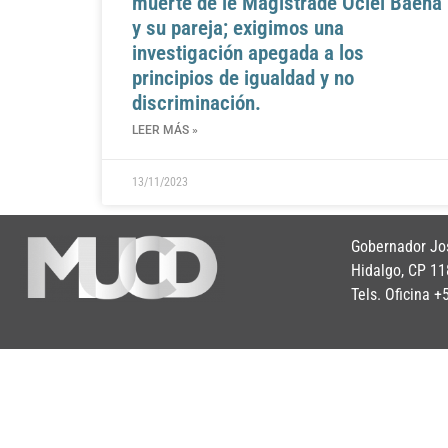
muerte de le Magistrade Ociel Baena
y su pareja; exigimos una
investigación apegada a los
principios de igualdad y no
discriminación.
LEER MÁS »
13/11/2023
Gobernador Jos
Hidalgo, CP 11
Tels. Oficina 