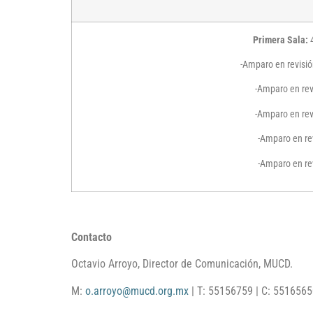
Primera Sala:
-Amparo en revisi
-Amparo en re
-Amparo en re
-Amparo en re
-Amparo en re
Contacto
Octavio Arroyo, Director de Comunicación, MUCD.
M:
o.arroyo@mucd.org.mx
| T: 55156759 | C: 551656