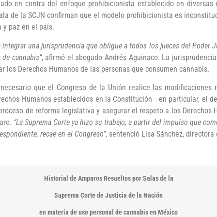
ado en contra del enfoque prohibicionista establecido en diversas 
sala de la SCJN confirman que el modelo prohibicionista es inconstitu
 y paz en el país.
integrar una jurisprudencia que obligue a todos los jueces del Poder J
 de cannabis”
, afirmó el abogado Andrés Aguinaco. La jurisprudencia
zar los Derechos Humanos de las personas que consumen cannabis.
 necesario que el Congreso de la Unión realice las modificaciones
Derechos Humanos establecidos en la Constitución –en particular, el d
r el proceso de reforma legislativa y asegurar el respeto a los Derech
paro.
“La Suprema Corte ya hizo su trabajo, a partir del impulso que 
rrespondiente, recae en el Congreso”
, sentenció Lisa Sánchez, director
Historial de Amparos Resueltos por Salas de la
Suprema Corte de Justicia de la Nación
en materia de uso personal de cannabis en México