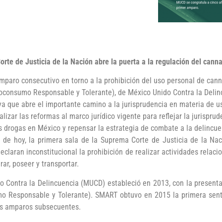
rte de Justicia de la Nación abre la puerta a la regulación del cann
amparo consecutivo en torno a la prohibición del uso personal de cann
oconsumo Responsable y Tolerante), de México Unido Contra la Delin
ya que abre el importante camino a la jurisprudencia en materia de 
lizar las reformas al marco jurídico vigente para reflejar la jurispru
s drogas en México y repensar la estrategia de combate a la delincue
 de hoy, la primera sala de la Suprema Corte de Justicia de la Na
claran inconstitucional la prohibición de realizar actividades rela
ar, poseer y transportar.
do Contra la Delincuencia (MUCD) estableció en 2013, con la presen
 Responsable y Tolerante). SMART obtuvo en 2015 la primera sente
los amparos subsecuentes.