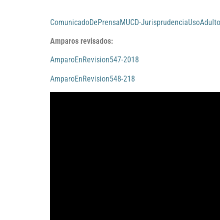
ComunicadoDePrensaMUCD-JurisprudenciaUsoAdult
Amparos revisados:
AmparoEnRevision547-2018
AmparoEnRevision548-218