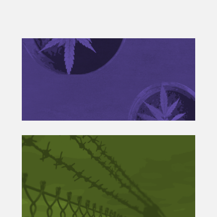
Súmate a la campaña
#CannabisConPermiso