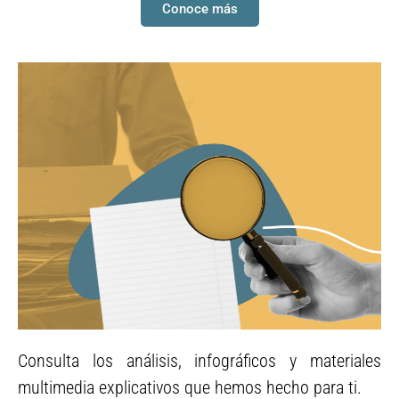
Conoce más
Consulta los análisis, infográficos y materiales
Análisis de
multimedia explicativos que hemos hecho para ti.
sentencias