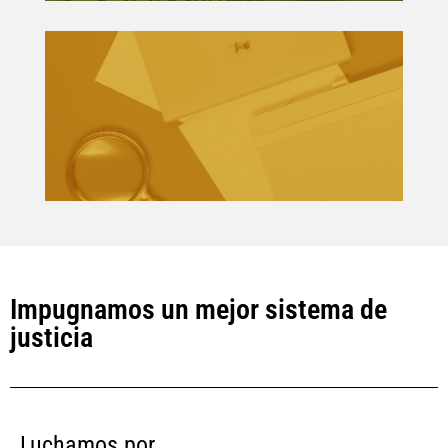
Súmate a la campaña
#PosesiónSinCárcel
Conoce nuestros Casos paradigmáticos
Impugnamos un mejor sistema de
justicia
Luchamos por