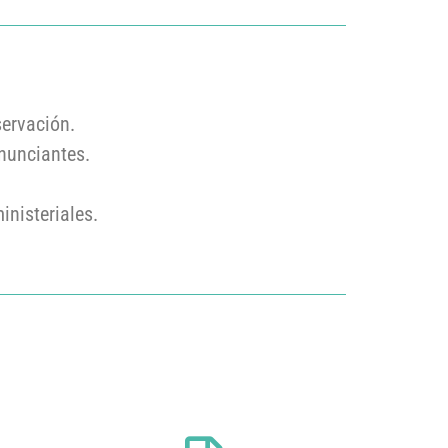
ervación.
nunciantes.
nisteriales.